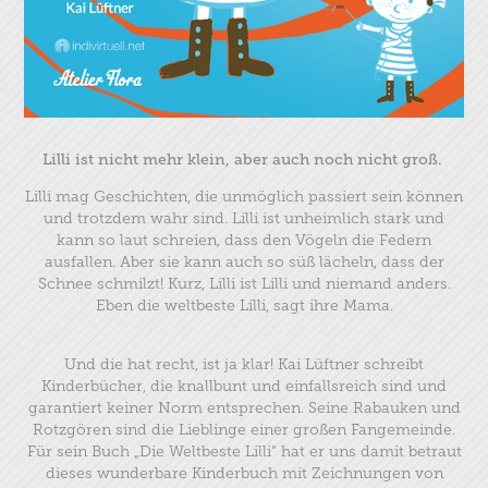
Lilli ist nicht mehr klein, aber auch noch nicht groß.
Lilli mag Geschichten, die unmöglich passiert sein können
und trotzdem wahr sind. Lilli ist unheimlich stark und
kann so laut schreien, dass den Vögeln die Federn
ausfallen. Aber sie kann auch so süß lächeln, dass der
Schnee schmilzt! Kurz, Lilli ist Lilli und niemand anders.
Eben die weltbeste Lilli, sagt ihre Mama.
Und die hat recht, ist ja klar! Kai Lüftner schreibt
Kinderbücher, die knallbunt und einfallsreich sind und
garantiert keiner Norm entsprechen. Seine Rabauken und
Rotzgören sind die Lieblinge einer großen Fangemeinde.
Für sein Buch „Die Weltbeste Lilli“ hat er uns damit betraut
dieses wunderbare Kinderbuch mit Zeichnungen von