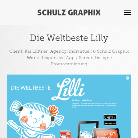
SCHULZ GRAPHIX
Die Weltbeste Lilly
Client:
Agency:
Kai Lüftner
indivirtuell & Schulz Graphix
Work:
Responsive App / Screen Design /
Programmierung