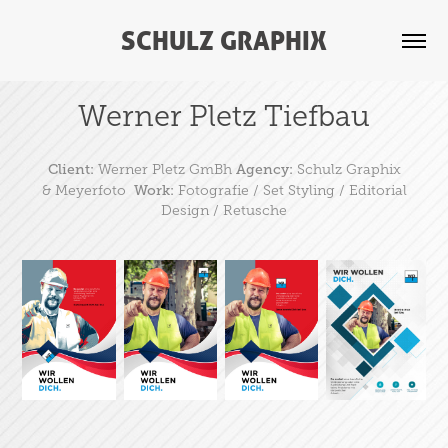
SCHULZ GRAPHIX
Werner Pletz Tiefbau
Client:
Agency:
Werner Pletz GmBh
Schulz Graphix
Work:
& Meyerfoto
Fotografie / Set Styling / Editorial
Design / Retusche